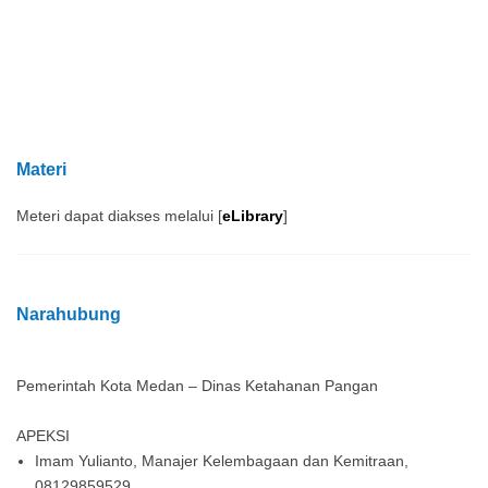
google map embed html
Materi
Meteri dapat diakses melalui [
eLibrary
]
Narahubung
Pemerintah Kota Medan – Dinas Ketahanan Pangan
APEKSI
Imam Yulianto, Manajer Kelembagaan dan Kemitraan,
08129859529