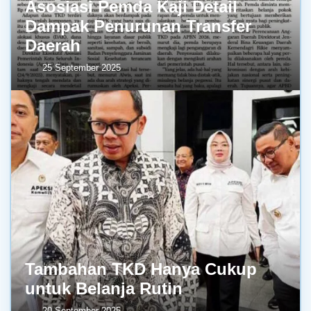
Asosiasi Pemda Kaji Detail
Dampak Penurunan Transfer
Daerah
25 September 2025
Tambahan TKD Hanya Cukup
untuk Belanja Rutin
20 September 2025