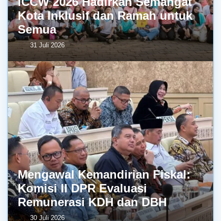
ICCW 2026 Hadirkan Semangat
Kota Inklusif dan Ramah untuk
Semua
31 Juli 2026
Mengawal Kemandirian Fiskal:
Komisi II DPR Evaluasi
Remunerasi KDH dan DBH
30 Juli 2026