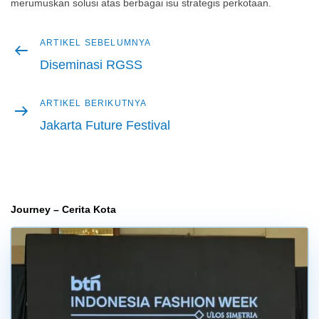
merumuskan solusi atas berbagai isu strategis perkotaan.
Artikel
ARTIKEL SEBELUMNYA
Navigasi
sebelumnya
Diseminasi RGSS
pos
Artikel
ARTIKEL BERIKUTNYA
berikutnya
Jakarta Future Festival
Journey – Cerita Kota