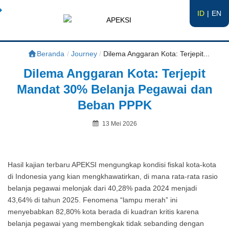
ID
EN
APEKSI
#APEKSInergi
Beranda
/
Journey
/
Dilema Anggaran Kota: Terjepit...
Dilema Anggaran Kota: Terjepit
Mandat 30% Belanja Pegawai dan
Beban PPPK
Posted
13 Mei 2026
on
By
Hasil kajian terbaru APEKSI mengungkap kondisi fiskal kota-kota
di Indonesia yang kian mengkhawatirkan, di mana rata-rata rasio
belanja pegawai melonjak dari 40,28% pada 2024 menjadi
43,64% di tahun 2025. Fenomena “lampu merah” ini
menyebabkan 82,80% kota berada di kuadran kritis karena
belanja pegawai yang membengkak tidak sebanding dengan