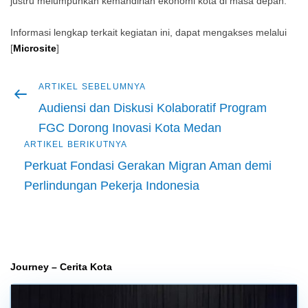
justru melumpuhkan kemandirian ekonomi kota di masa depan.
Informasi lengkap terkait kegiatan ini, dapat mengakses melalui
[
Microsite
]
Artikel
ARTIKEL SEBELUMNYA
Navigasi
sebelumnya
Audiensi dan Diskusi Kolaboratif Program
pos
FGC Dorong Inovasi Kota Medan
Artikel
ARTIKEL BERIKUTNYA
berikutnya
Perkuat Fondasi Gerakan Migran Aman demi
Perlindungan Pekerja Indonesia
Journey – Cerita Kota