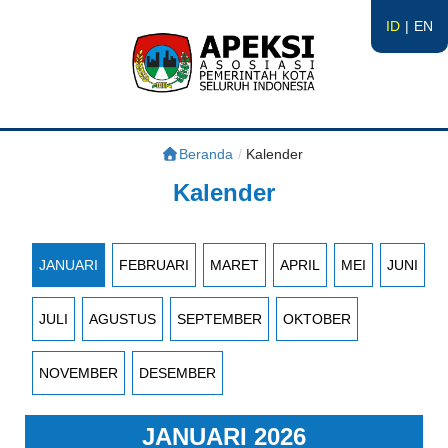
ID
EN
APEKSI
#APEKSInergi
Beranda
/
Kalender
Kalender
JANUARI
FEBRUARI
MARET
APRIL
MEI
JUNI
JULI
AGUSTUS
SEPTEMBER
OKTOBER
NOVEMBER
DESEMBER
JANUARI 2026