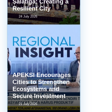
Salatiga: Creating a
Resilient City
24 July 2026
APEKSI Encourages
Cities to Strengthen
Ecosystems and
Secure Investment
21 July 2026