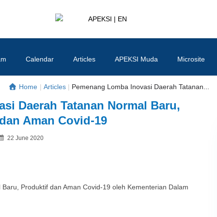
APEKSI | EN
#APEKSInergi
am
Calendar
Articles
APEKSI Muda
Microsite
Home
|
Articles
|
Pemenang Lomba Inovasi Daerah Tatanan...
si Daerah Tatanan Normal Baru,
 dan Aman Covid-19
Posted
22 June 2020
By
on
Baru, Produktif dan Aman Covid-19 oleh Kementerian Dalam