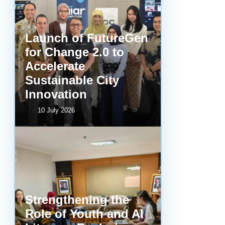
Launch of FutureGen
for Change 2.0 to
Accelerate
Sustainable City
Innovation
10 July 2026
Strengthening the
Role of Youth and AI