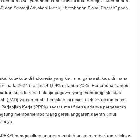
temuan awal pemetaan kondisi fiskal kota bertajuk “Membedah
PBD dan Strategi Advokasi Menuju Ketahanan Fiskal Daerah” pada
iskal kota-kota di Indonesia yang kian mengkhawatirkan, di mana
0,28% pada 2024 menjadi 43,64% di tahun 2025. Fenomena “lampu
adran kritis karena belanja pegawai yang membengkak tidak
h (PAD) yang rendah. Lonjakan ini dipicu oleh kebijakan pusat
Perjanjian Kerja (PPPK) secara masif serta adanya pergeseran
 langsung mempersempit ruang gerak anggaran daerah untuk
ainnya.
 APEKSI mengusulkan agar pemerintah pusat memberikan relaksasi