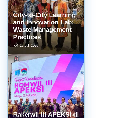
City-to-City Learning
and Innovation Lab:
Waste Management
Practices
28 Juli 2026
Rakerwil III APEKSI di