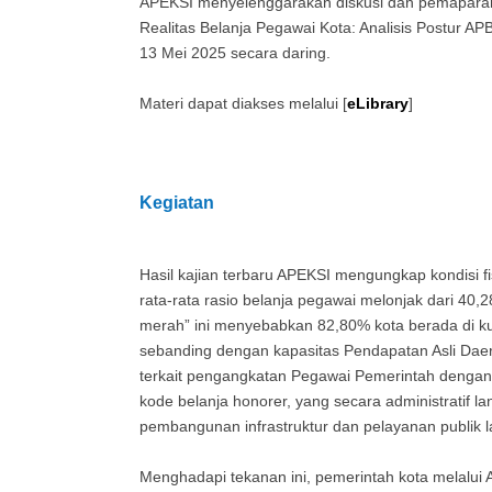
APEKSI menyelenggarakan diskusi dan pemaparan 
Realitas Belanja Pegawai Kota: Analisis Postur A
13 Mei 2025 secara daring.
Materi dapat diakses melalui [
eLibrary
]
Kegiatan
Hasil kajian terbaru APEKSI mengungkap kondisi f
rata-rata rasio belanja pegawai melonjak dari 4
merah” ini menyebabkan 82,80% kota berada di ku
sebanding dengan kapasitas Pendapatan Asli Daera
terkait pengangkatan Pegawai Pemerintah dengan 
kode belanja honorer, yang secara administratif
pembangunan infrastruktur dan pelayanan publik l
Menghadapi tekanan ini, pemerintah kota melalui