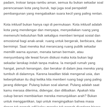
padam, trotoar tanpa rambu aman, semua itu bukan sekadar soal
perencanaan kota yang buruk, tapi juga soal perspektif
pembangunan yang mengabaikan suara kecil yang paling rentan.
Kota inklusif bukan hanya rapi di permukaan. Kota inklusif adalah
kota yang mendengar dan menyapa, menyediakan ruang yang
memenuhi kebutuhan fisik sekaligus memberi tempat sosial dan
emosional bagi anak-anak: ruang untuk bergerak, berbicara, dan
bermimpi. Saat mereka ikut merancang ruang publik sekadar
memilih warna ayunan, menata taman bermain, atau
menyumbang ide lewat forum diskusi maka kota bukan lagi
sekadar lanskap indah tanpa makna. Ia menjadi rumah yang
hangat, penuh kenangan, dan berakar di dalam jiwa mereka yang
tumbuh di dalamnya. Karena keadilan tidak mengenal usia, dan
keberpihakan itu diuji ketika kita memberi ruang bagi yang paling
jarang didengar. Pulang bukan soal alamat. Pulang adalah saat
kamu merasa diterima, didengar, dan dilibatkan. Apakah kita
cukup berani membiarkan mereka menunjukkan arah? Bukan
untuk menggantikan, tapi untuk mengingatkan bahwa masa
depan tak pernah adil kalau mereka tak pernah diundang bicara.