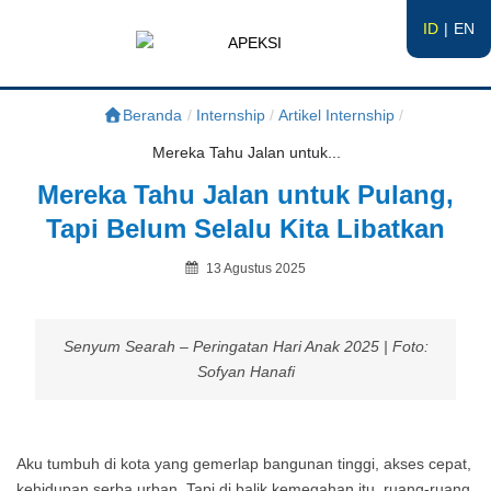
ID
EN
APEKSI
#APEKSInergi
Beranda
/
Internship
/
Artikel Internship
/
Mereka Tahu Jalan untuk...
Mereka Tahu Jalan untuk Pulang,
Tapi Belum Selalu Kita Libatkan
Posted
13 Agustus 2025
on
By
Senyum Searah – Peringatan Hari Anak 2025 | Foto:
Sofyan Hanafi
Aku tumbuh di kota yang gemerlap bangunan tinggi, akses cepat,
kehidupan serba urban. Tapi di balik kemegahan itu, ruang-ruang