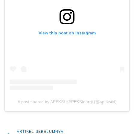
View this post on Instagram
A post shared by APEKSI #APEKSInergi (@apeksiid)
Artikel
ARTIKEL SEBELUMNYA