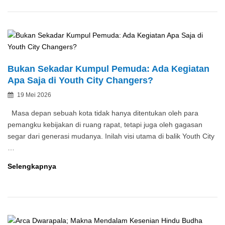
Waktu
dan
Cahaya
Lampion:
Eksplorasi
Malam
Bukan Sekadar Kumpul Pemuda: Ada Kegiatan
Delegasi
Apa Saja di Youth City Changers?
YCC
Posted
19 Mei 2026
2025
By
on
di
Masa depan sebuah kota tidak hanya ditentukan oleh para
Jantung
pemangku kebijakan di ruang rapat, tetapi juga oleh gagasan
Surabaya
segar dari generasi mudanya. Inilah visi utama di balik Youth City
…
Bukan
Selengkapnya
Sekadar
Kumpul
Pemuda:
Ada
Kegiatan