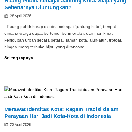
Ruang Publik sebagai Jantung Kota: Siapa yang
Berdampak
Sebenarnya Diuntungkan?
Pada
Posted
28 April 2026
Etos
By
on
Manusia
Ruang publik kerap disebut sebagai “jantung kota”, tempat
dimana warga dapat bertemu, berinteraksi, dan menikmati
kehidupan urban secara setara. Taman kota, alun-alun, trotoar,
hingga ruang terbuka hijau yang dirancang …
Ruang
Selengkapnya
Publik
sebagai
Jantung
Kota:
Siapa
yang
Sebenarnya
Merawat Identitas Kota: Ragam Tradisi dalam
Diuntungkan?
Perayaan Hari Jadi Kota-Kota di Indonesia
Posted
23 April 2026
By
on