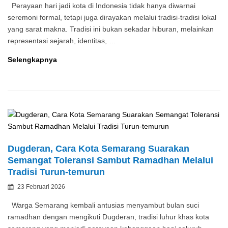
Perayaan hari jadi kota di Indonesia tidak hanya diwarnai
seremoni formal, tetapi juga dirayakan melalui tradisi-tradisi lokal
yang sarat makna. Tradisi ini bukan sekadar hiburan, melainkan
representasi sejarah, identitas, …
Merawat
Selengkapnya
Identitas
Kota:
Ragam
Tradisi
dalam
Perayaan
Hari
Dugderan, Cara Kota Semarang Suarakan
Jadi
Semangat Toleransi Sambut Ramadhan Melalui
Kota-
Tradisi Turun-temurun
Kota
Posted
23 Februari 2026
di
By
on
Indonesia
Warga Semarang kembali antusias menyambut bulan suci
ramadhan dengan mengikuti Dugderan, tradisi luhur khas kota