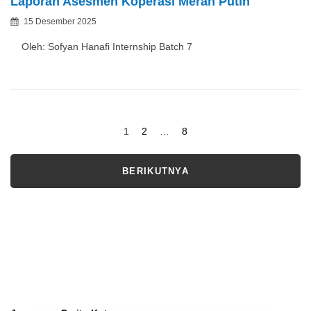
Laporan Asesmen Koperasi Merah Putih
Bantuan
Posted
15 Desember 2025
Bencana
By
on
Akhir
Oleh: Sofyan Hanafi Internship Batch 7
2025
Paginasi
Page
Page
Page
1
2
…
8
pos
BERIKUTNYA