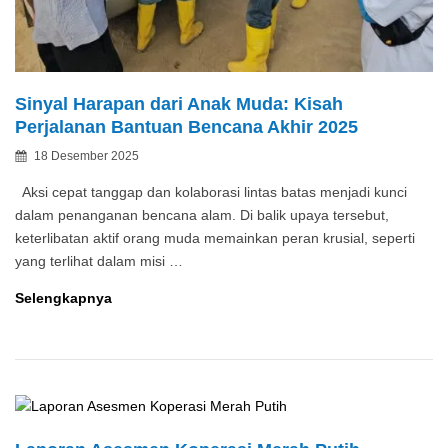
Sinyal Harapan dari Anak Muda: Kisah
Perjalanan Bantuan Bencana Akhir 2025
Posted
18 Desember 2025
By
on
Aksi cepat tanggap dan kolaborasi lintas batas menjadi kunci
dalam penanganan bencana alam. Di balik upaya tersebut,
keterlibatan aktif orang muda memainkan peran krusial, seperti
yang terlihat dalam misi …
Sinyal
Selengkapnya
Harapan
dari
Anak
Muda:
Kisah
Perjalanan