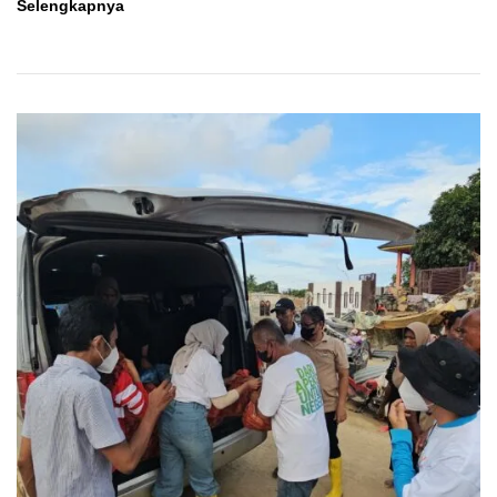
Akselerasi
Selengkapnya
Skill
Pemuda:
APEKSI
Muda
Kolaborasi
dalam
Upgrade
Timur
2026