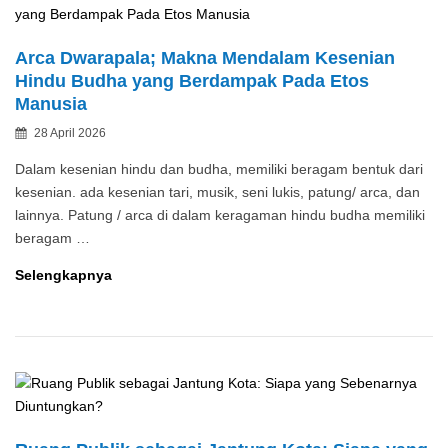
Apa
Saja
Arca Dwarapala; Makna Mendalam Kesenian
di
Hindu Budha yang Berdampak Pada Etos
Youth
Manusia
City
Posted
28 April 2026
Changers?
By
on
Dalam kesenian hindu dan budha, memiliki beragam bentuk dari
kesenian. ada kesenian tari, musik, seni lukis, patung/ arca, dan
lainnya. Patung / arca di dalam keragaman hindu budha memiliki
beragam …
Arca
Selengkapnya
Dwarapala;
Makna
Mendalam
Kesenian
Hindu
Budha
yang