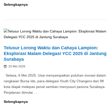
YCC
Selengkapnya
2026
Tutup
Rangkaian
Lewat
Penghargaan
dan
Rumusan
Telusur Lorong Waktu dan Cahaya Lampion:
Kota
Eksplorasi Malam Delegasi YCC 2025 di Jantung
Tangguh
Surabaya
Posted
20 Mei 2026
By
on
Selasa, 6 Mei 2025. Usai menyampaikan puluhan inovasi dalam
rangkaian Bursa Ide, para delegasi Youth City Changers dari 98
kota diajak melepas penat sembari menyusuri pesona Surabaya.
Perjalanan dimulai …
Telusur
Selengkapnya
Lorong