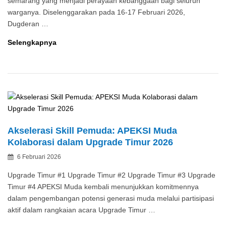
semarang yang menjadi perayaan kebanggaan bagi seluruh
warganya. Diselenggarakan pada 16-17 Februari 2026,
Dugderan …
Dugderan,
Selengkapnya
Cara
Kota
Semarang
Suarakan
Semangat
Toleransi
Sambut
Akselerasi Skill Pemuda: APEKSI Muda
Ramadhan
Kolaborasi dalam Upgrade Timur 2026
Melalui
Posted
6 Februari 2026
Tradisi
By
on
Turun-
Upgrade Timur #1 Upgrade Timur #2 Upgrade Timur #3 Upgrade
temurun
Timur #4 APEKSI Muda kembali menunjukkan komitmennya
dalam pengembangan potensi generasi muda melalui partisipasi
aktif dalam rangkaian acara Upgrade Timur …