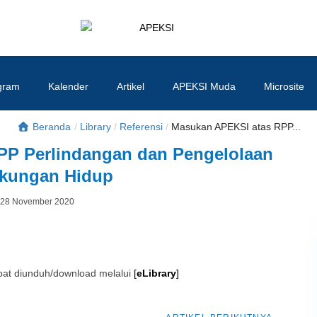
APEKSI
#APEKSInergi
gram
Kalender
Artikel
APEKSI Muda
Microsite
Beranda
/
Library
/
Referensi
/
Masukan APEKSI atas RPP...
PP Perlindangan dan Pengelolaan
kungan Hidup
Posted
28 November 2020
By
on
t diunduh/download melalui
[
eLibrary
]