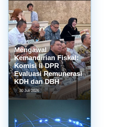
Mengawal
Kemandirian Fiskal:
Komisi II DPR
Evaluasi Remunerasi
KDH dan DBH
30 Juli 2026