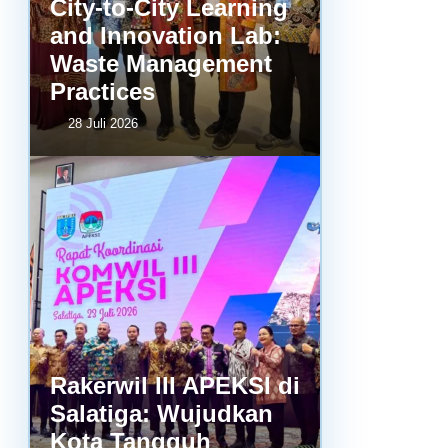
City-to-City Learning
and Innovation Lab:
Waste Management
Practices
28 Juli 2026
Rakerwil III APEKSI di
Salatiga: Wujudkan
Kota Tangguh