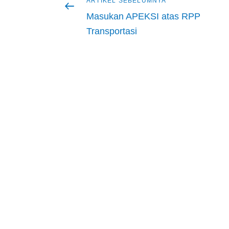
Artikel
ARTIKEL SEBELUMNYA
Navigasi
sebelumnya
Masukan APEKSI atas RPP
pos
Transportasi