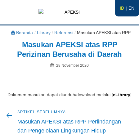
ID
EN
APEKSI
#APEKSInergi
Beranda
/
Library
/
Referensi
/
Masukan APEKSI atas RPP...
Masukan APEKSI atas RPP
Perizinan Berusaha di Daerah
Posted
28 November 2020
on
By
Dokumen masukan dapat diunduh/download melalui
[
eLibrary
]
Artikel
ARTIKEL SEBELUMNYA
Navigasi
sebelumnya
Masukan APEKSI atas RPP Perlindangan
pos
dan Pengelolaan Lingkungan Hidup