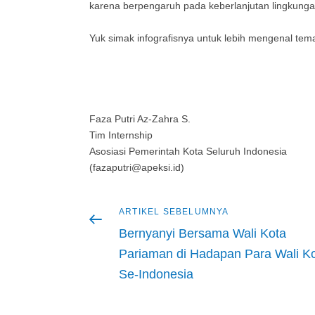
karena berpengaruh pada keberlanjutan lingkungan
Yuk simak infografisnya untuk lebih mengenal teman
Faza Putri Az-Zahra S.
Tim Internship
Asosiasi Pemerintah Kota Seluruh Indonesia
(fazaputri@apeksi.id)
Artikel
ARTIKEL SEBELUMNYA
Navigasi
sebelumnya
Bernyanyi Bersama Wali Kota
pos
Pariaman di Hadapan Para Wali K
Se-Indonesia