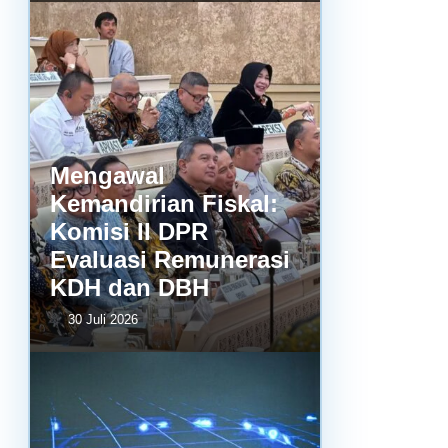
Mengawal
Kemandirian Fiskal:
Komisi II DPR
Evaluasi Remunerasi
KDH dan DBH
30 Juli 2026