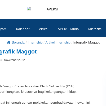
APEKSI
#APEKSInergi
gram
Kalender
Artikel
APEKSI Muda
Microsite
Beranda
/
Internship
/
Artikel Internship
/
Infografik Maggot
grafik Maggot
Posted
30 November 2022
By
on
h “maggot” atau larva dari Black Soldier Fly (BSF).
diperhitungkan, khususnya bagi kelangsungan hidup.
saat ini tengah gencar melakukan pembudidayaan hewan ini,