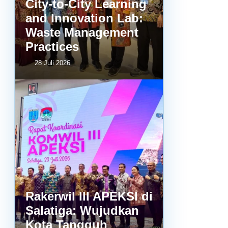
City-to-City Learning
and Innovation Lab:
Waste Management
Practices
28 Juli 2026
Rakerwil III APEKSI di
Salatiga: Wujudkan
Kota Tangguh