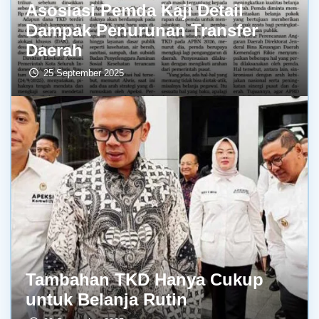
Asosiasi Pemda Kaji Detail
Dampak Penurunan Transfer
Daerah
25 September 2025
Tambahan TKD Hanya Cukup
untuk Belanja Rutin