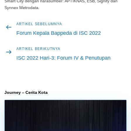
Smart City dengan narasumber: APTIKNAS, ESB, Signify dan
Synnex Metrodata.
Artikel
ARTIKEL SEBELUMNYA
Navigasi
sebelumnya
Forum Kepala Bappeda di ISC 2022
pos
Artikel
ARTIKEL BERIKUTNYA
berikutnya
ISC 2022 Hari-3: Forum IV & Penutupan
Journey – Cerita Kota