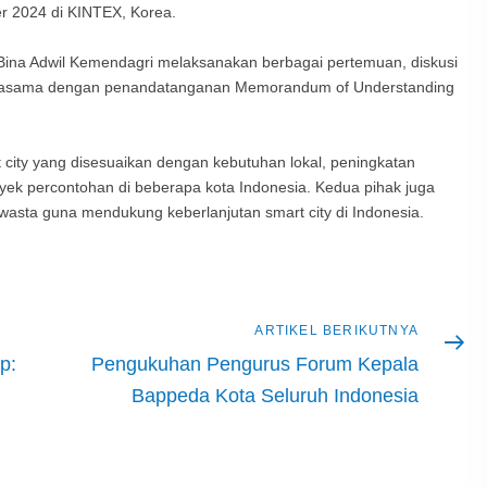
r 2024 di KINTEX, Korea.
n Bina Adwil Kemendagri melaksanakan berbagai pertemuan, diskusi
kerjasama dengan penandatanganan Memorandum of Understanding
ity yang disesuaikan dengan kebutuhan lokal, peningkatan
royek percontohan di beberapa kota Indonesia. Kedua pihak juga
asta guna mendukung keberlanjutan smart city di Indonesia.
Artikel
ARTIKEL BERIKUTNYA
berikutnya
p:
Pengukuhan Pengurus Forum Kepala
Bappeda Kota Seluruh Indonesia