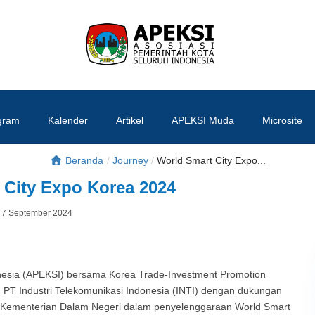
APEKSI
#APEKSInergi
gram
Kalender
Artikel
APEKSI Muda
Microsite
Beranda
/
Journey
/
World Smart City Expo...
 City Expo Korea 2024
Posted
7 September 2024
By
on
onesia (APEKSI) bersama Korea Trade-Investment Promotion
T Industri Telekomunikasi Indonesia (INTI) dengan dukungan
an Kementerian Dalam Negeri dalam penyelenggaraan World Smart