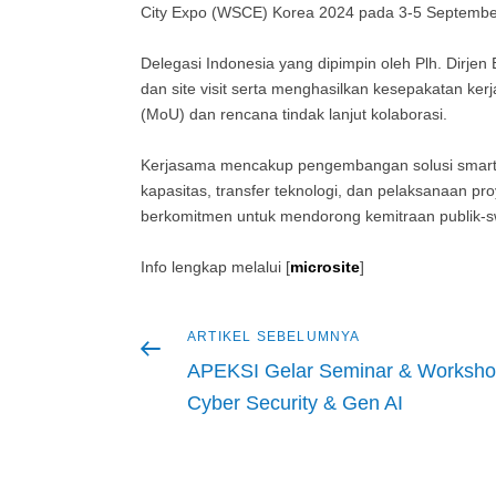
City Expo (WSCE) Korea 2024 pada 3-5 Septembe
Delegasi Indonesia yang dipimpin oleh Plh. Dirje
dan site visit serta menghasilkan kesepakatan 
(MoU) dan rencana tindak lanjut kolaborasi.
Kerjasama mencakup pengembangan solusi smart c
kapasitas, transfer teknologi, dan pelaksanaan p
berkomitmen untuk mendorong kemitraan publik-sw
Info lengkap melalui [
microsite
]
Artikel
ARTIKEL SEBELUMNYA
Navigasi
sebelumnya
APEKSI Gelar Seminar & Worksho
pos
Cyber Security & Gen AI