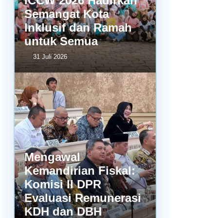
ICCW 2026 Hadirkan
Semangat Kota
Inklusif dan Ramah
untuk Semua
31 Juli 2026
Mengawal
Kemandirian Fiskal:
Komisi II DPR
Evaluasi Remunerasi
KDH dan DBH