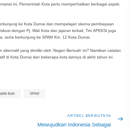
manat ini, Pemerintah Kota perlu memperhatikan berbagai aspek,
berkunjung ke Kota Dumai dan mempelajari skema pembiayaan
rdiskusi dengan Pj. Wali Kota dan jajaran terkait, Tim APEKSI juga
ya, serta berkunjung ke SPAM Km. 12 Kota Dumai.
ternatif yang dimiliki oleh ‘Negeri Bertuah’ ini? Nantikan catatan
if di Kota Dumai dan beberapa kota lainnya di akhir tahun ini.
aktik Baik
SPAM
Artikel
ARTIKEL BERIKUTNYA
berikutnya
Mewujudkan Indonesia Sebagai