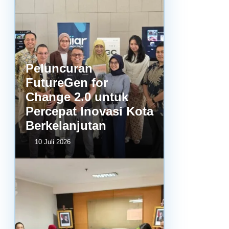
Peluncuran
FutureGen for
Change 2.0 untuk
Percepat Inovasi Kota
Berkelanjutan
10 Juli 2026