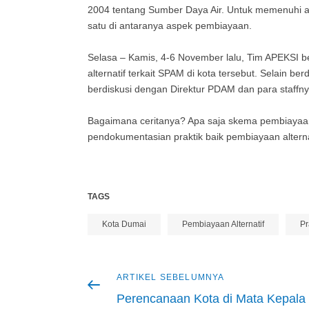
2004 tentang Sumber Daya Air. Untuk memenuhi a
satu di antaranya aspek pembiayaan.
Selasa – Kamis, 4-6 November lalu, Tim APEKSI 
alternatif terkait SPAM di kota tersebut. Selain be
berdiskusi dengan Direktur PDAM dan para staffn
Bagaimana ceritanya? Apa saja skema pembiayaan al
pendokumentasian praktik baik pembiayaan alternat
TAGS
Kota Dumai
Pembiayaan Alternatif
Pr
Artikel
ARTIKEL SEBELUMNYA
Navigasi
sebelumnya
Perencanaan Kota di Mata Kepala