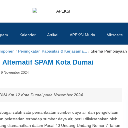
APEKSI
#APEKSInergi
gram
Kalender
Artikel
APEKSI Muda
Microsite
mponen
/
Peningkatan Kapasitas & Kerjasama...
/
Skema Pembiayaan Al
Alternatif SPAM Kota Dumai
Posted
9 November 2024
By
on
SPAM Km.12 Kota Dumai pada November 2024.
bagai salah satu pemanfaatan sumber daya air dan pengelolaan
an pelestarian terhadap sumber daya air, perlu dilaksanakan oleh
 yang diamanatkan dalam Pasal 40 Undang-Undang Nomor 7 Tahun