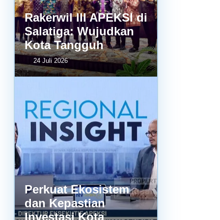
Rakerwil III APEKSI di
Salatiga: Wujudkan
Kota Tangguh
24 Juli 2026
Perkuat Ekosistem
dan Kepastian
Investasi Kota