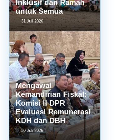
Inklusif dan Ramah
untuk Semua
31 Juli 2026
Mengawal
Kemandirian Fiskal:
Komisi II DPR
Evaluasi Remunerasi
KDH dan DBH
30 Juli 2026