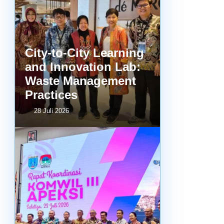
City-to-City Learning
and Innovation Lab:
Waste Management
Practices
28 Juli 2026