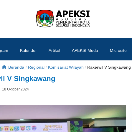
APEKSI
#APEKSInergi
gram
Kalender
Artikel
APEKSI Muda
Microsite
Beranda
/
Regional
/
Komisariat Wilayah
/
Rakerwil V Singkawang
il V Singkawang
Posted
18 Oktober 2024
By
on