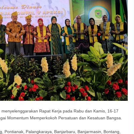
n menyelenggarakan Rapat Kerja pada Rabu dan Kamis, 16-17
agai Momentum Memperkokoh Persatuan dan Kesatuan Bangsa.
ng, Pontianak, Palangkaraya, Banjarbaru, Banjarmasin, Bontang,