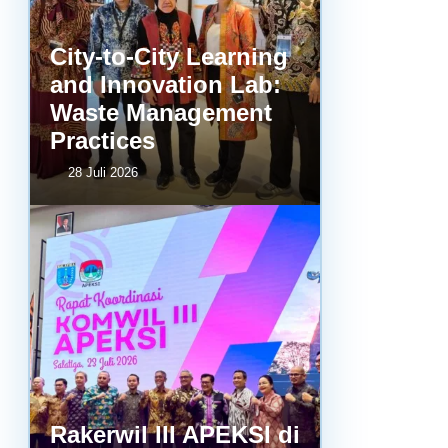
City-to-City Learning
and Innovation Lab:
Waste Management
Practices
28 Juli 2026
Rakerwil III APEKSI di