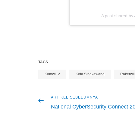
A post shared by
TAGS
Komwil V
Kota Singkawang
Rakerwil
Artikel
ARTIKEL SEBELUMNYA
Navigasi
sebelumnya
National CyberSecurity Connect 2
pos