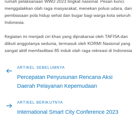
rumah pelaksanaan WWD 2023 tingkat nasional. Pesan kunci:
menggalakkan olah raga masyarakat, menekan polusi udara, dan
pembiasaan pola hidup sehat dan bugar bagi warga kota seluruh
Indonesia.
Kegiatan ini menjadi ciri khas yang diprakarsai oleh TAFISA dan
diikuti anggotanya sedunia, termasuk oleh KORMI Nasional yang
sangat aktif memfasilitasi 85 induk olah raga rekreasi di Indonesia
Artikel
ARTIKEL SEBELUMNYA
Navigasi
sebelumnya
Percepatan Penyusunan Rencana Aksi
pos
Daerah Pelayanan Kepemudaan
Artikel
ARTIKEL BERIKUTNYA
berikutnya
International Smart City Conference 2023