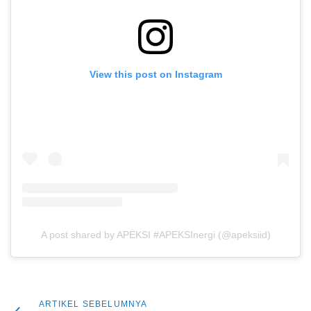
View this post on Instagram
A post shared by APEKSI #APEKSInergi (@apeksiid)
Artikel
ARTIKEL SEBELUMNYA
Navigasi