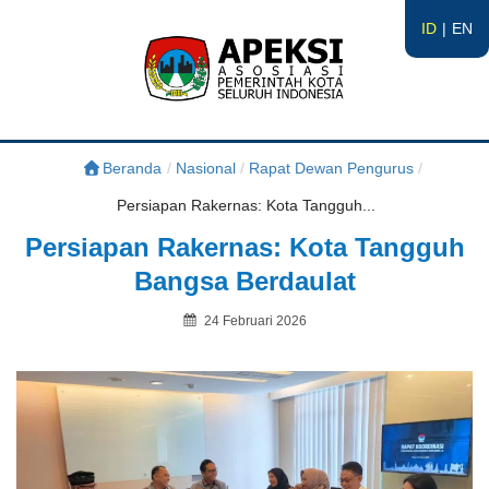
ID
EN
APEKSI
#APEKSInergi
Beranda
/
Nasional
/
Rapat Dewan Pengurus
/
Persiapan Rakernas: Kota Tangguh...
Persiapan Rakernas: Kota Tangguh
Bangsa Berdaulat
Posted
24 Februari 2026
on
By