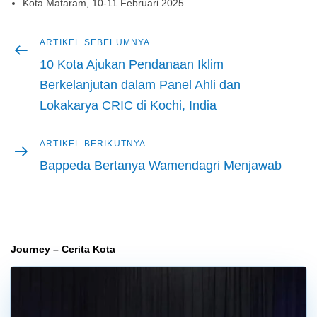
Kota Mataram, 10-11 Februari 2025
Artikel
ARTIKEL SEBELUMNYA
Navigasi
sebelumnya
10 Kota Ajukan Pendanaan Iklim
pos
Berkelanjutan dalam Panel Ahli dan
Lokakarya CRIC di Kochi, India
Artikel
ARTIKEL BERIKUTNYA
berikutnya
Bappeda Bertanya Wamendagri Menjawab
Journey – Cerita Kota