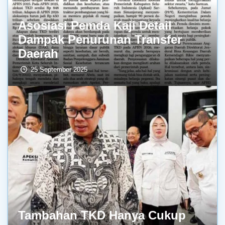
Asosiasi Pemda Kaji Detail
Dampak Penurunan Transfer
Daerah
25 September 2025
Tambahan TKD Hanya Cukup