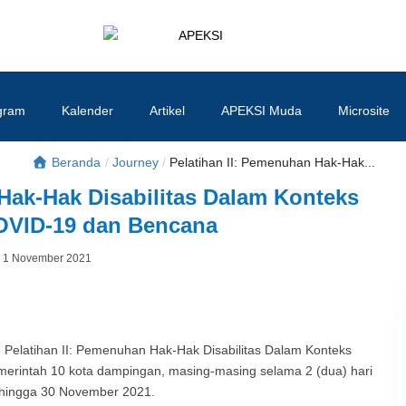
APEKSI
#APEKSInergi
gram
Kalender
Artikel
APEKSI Muda
Microsite
Beranda
/
Journey
/
Pelatihan II: Pemenuhan Hak-Hak...
Hak-Hak Disabilitas Dalam Konteks
VID-19 dan Bencana
Posted
1 November 2021
By
on
elatihan II: Pemenuhan Hak-Hak Disabilitas Dalam Konteks
rintah 10 kota dampingan, masing-masing selama 2 (dua) hari
 hingga 30 November 2021.