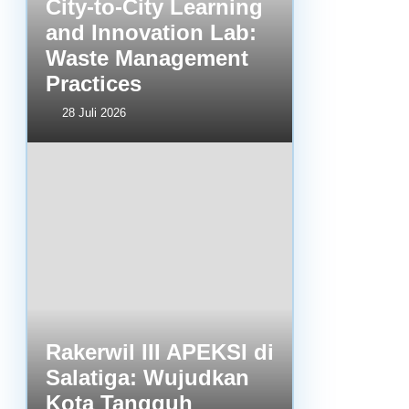
City-to-City Learning
and Innovation Lab:
Waste Management
Practices
28 Juli 2026
Rakerwil III APEKSI di
Salatiga: Wujudkan
Kota Tangguh