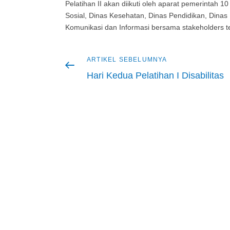
Pelatihan II akan diikuti oleh aparat pemerintah 1
Sosial, Dinas Kesehatan, Dinas Pendidikan, Dina
Komunikasi dan Informasi bersama stakeholders te
Artikel
ARTIKEL SEBELUMNYA
Navigasi
sebelumnya
Hari Kedua Pelatihan I Disabilitas
pos