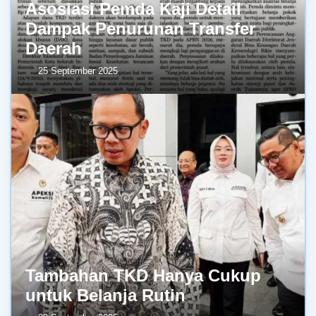
Asosiasi Pemda Kaji Detail
Dampak Penurunan Transfer
Daerah
25 September 2025
Tambahan TKD Hanya Cukup
untuk Belanja Rutin