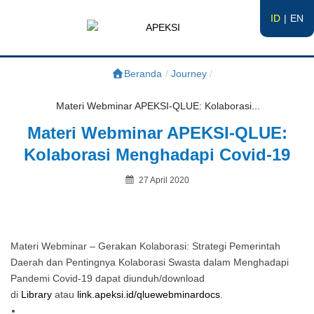
ID
EN
APEKSI
#APEKSInergi
Beranda
/
Journey
/
Materi Webminar APEKSI-QLUE: Kolaborasi...
Materi Webminar APEKSI-QLUE:
Kolaborasi Menghadapi Covid-19
Posted
27 April 2020
on
By
Materi Webminar – Gerakan Kolaborasi: Strategi Pemerintah
Daerah dan Pentingnya Kolaborasi Swasta dalam Menghadapi
Pandemi Covid-19 dapat diunduh/download
di
Library
atau
link.apeksi.id/qluewebminardocs
.