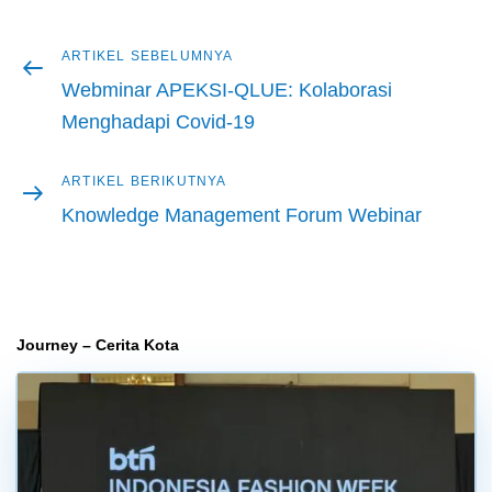
Artikel
ARTIKEL SEBELUMNYA
Navigasi
sebelumnya
Webminar APEKSI-QLUE: Kolaborasi
pos
Menghadapi Covid-19
Artikel
ARTIKEL BERIKUTNYA
berikutnya
Knowledge Management Forum Webinar
Journey – Cerita Kota