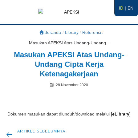
ID
EN
APEKSI
#APEKSInergi
Beranda
/
Library
/
Referensi
/
Masukan APEKSI Atas Undang-Undang...
Masukan APEKSI Atas Undang-
Undang Cipta Kerja
Ketenagakerjaan
Posted
28 November 2020
on
By
Dokumen masukan dapat diunduh/download melalui
[
eLibrary
]
Artikel
ARTIKEL SEBELUMNYA
Navigasi