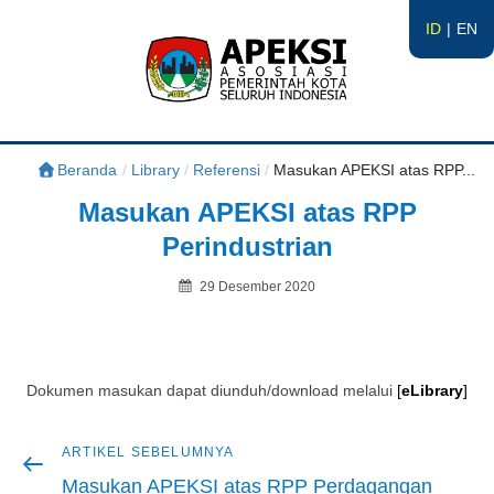
ID
EN
APEKSI
#APEKSInergi
Beranda
/
Library
/
Referensi
/
Masukan APEKSI atas RPP...
Masukan APEKSI atas RPP
Perindustrian
Posted
29 Desember 2020
on
By
Dokumen masukan dapat diunduh/download melalui
[
eLibrary
]
Artikel
ARTIKEL SEBELUMNYA
Navigasi
sebelumnya
Masukan APEKSI atas RPP Perdagangan