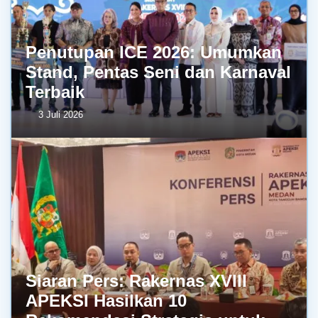
Penutupan ICE 2026: Umumkan
Stand, Pentas Seni dan Karnaval
Terbaik
3 Juli 2026
Siaran Pers: Rakernas XVIII
APEKSI Hasilkan 10