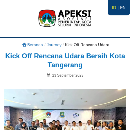
ID
EN
APEKSI
#APEKSInergi
Beranda
/
Journey
/
Kick Off Rencana Udara...
Kick Off Rencana Udara Bersih Kota
Tangerang
Posted
23 September 2023
on
By