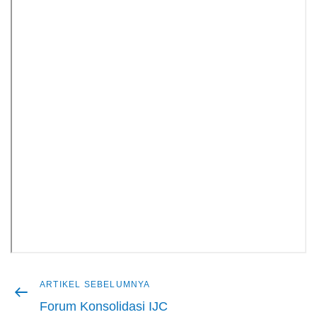
Artikel
ARTIKEL SEBELUMNYA
Navigasi
sebelumnya
Forum Konsolidasi IJC