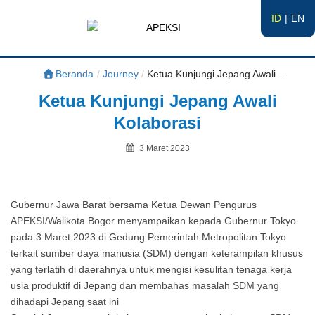
ID
EN
APEKSI
#APEKSInergi
Beranda
/
Journey
/
Ketua Kunjungi Jepang Awali...
Ketua Kunjungi Jepang Awali
Kolaborasi
Posted
3 Maret 2023
on
By
Gubernur Jawa Barat bersama Ketua Dewan Pengurus
APEKSI/Walikota Bogor menyampaikan kepada Gubernur Tokyo
pada 3 Maret 2023 di Gedung Pemerintah Metropolitan Tokyo
terkait sumber daya manusia (SDM) dengan keterampilan khusus
yang terlatih di daerahnya untuk mengisi kesulitan tenaga kerja
usia produktif di Jepang dan membahas masalah SDM yang
dihadapi Jepang saat ini