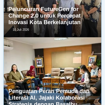
Peluncuran FutureGen for
Change 2.0 untuk Percepat
Inovasi Kota Berkelanjutan
10 Juli 2026
Penguatan Peran Pemuda dan
Literasi AI, Jajaki Kolaborasi
Strategis dengan BasaIbu