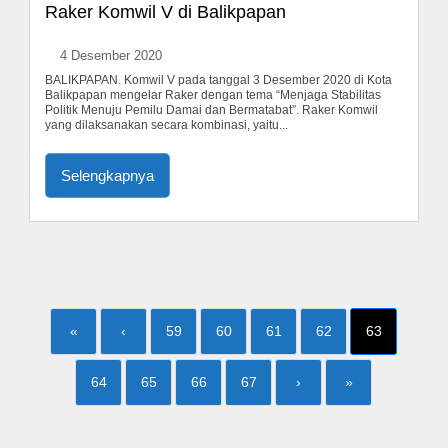
Raker Komwil V di Balikpapan
4 Desember 2020
BALIKPAPAN. Komwil V pada tanggal 3 Desember 2020 di Kota
Balikpapan mengelar Raker dengan tema “Menjaga Stabilitas
Politik Menuju Pemilu Damai dan Bermatabat”. Raker Komwil
yang dilaksanakan secara kombinasi, yaitu...
Selengkapnya
«
‹
59
60
61
62
63
64
65
66
67
›
»