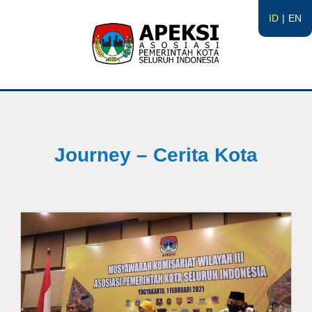
ID
EN
APEKSI
#APEKSInergi
Journey – Cerita Kota