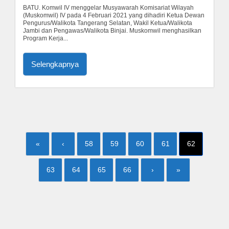
BATU. Komwil IV menggelar Musyawarah Komisariat Wilayah
(Muskomwil) IV pada 4 Februari 2021 yang dihadiri Ketua Dewan
Pengurus/Walikota Tangerang Selatan, Wakil Ketua/Walikota
Jambi dan Pengawas/Walikota Binjai. Muskomwil menghasilkan
Program Kerja...
Selengkapnya
«
‹
58
59
60
61
62
63
64
65
66
›
»