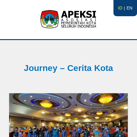
ID
EN
APEKSI
#APEKSInergi
Journey – Cerita Kota