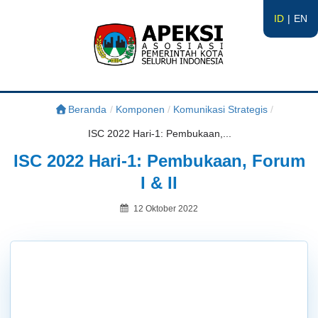
ID
EN
APEKSI
#APEKSInergi
Beranda
/
Komponen
/
Komunikasi Strategis
/
ISC 2022 Hari-1: Pembukaan,...
ISC 2022 Hari-1: Pembukaan, Forum
I & II
Posted
12 Oktober 2022
on
By