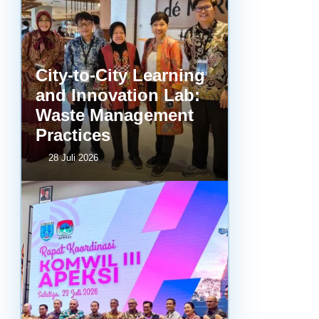
City-to-City Learning
and Innovation Lab:
Waste Management
Practices
28 Juli 2026