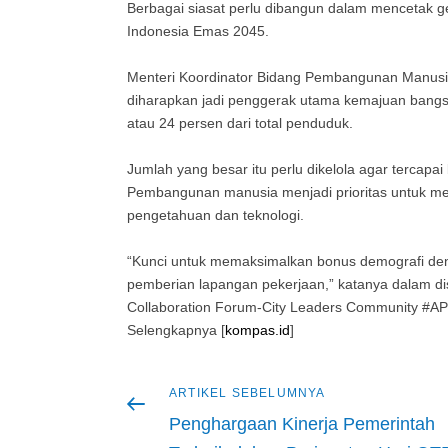
Berbagai siasat perlu dibangun dalam mencetak g
Indonesia Emas 2045.
Menteri Koordinator Bidang Pembangunan Manusi
diharapkan jadi penggerak utama kemajuan bangsa
atau 24 persen dari total penduduk.
Jumlah yang besar itu perlu dikelola agar tercap
Pembangunan manusia menjadi prioritas untuk me
pengetahuan dan teknologi.
“Kunci untuk memaksimalkan bonus demografi d
pemberian lapangan pekerjaan,” katanya dalam 
Collaboration Forum-City Leaders Community #AP
Selengkapnya [
kompas.id
]
Artikel
ARTIKEL SEBELUMNYA
Navigasi
sebelumnya
Penghargaan Kinerja Pemerintah
pos