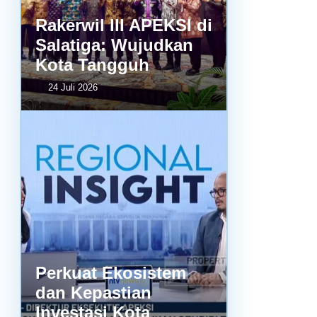
Rakerwil III APEKSI di
Salatiga: Wujudkan
Kota Tangguh
24 Juli 2026
Perkuat Ekosistem
dan Kepastian
Investasi Kota