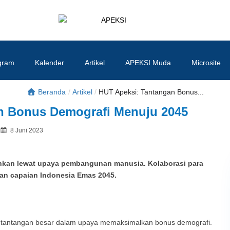
APEKSI
#APEKSInergi
gram
Kalender
Artikel
APEKSI Muda
Microsite
Beranda
/
Artikel
/
HUT Apeksi: Tantangan Bonus...
n Bonus Demografi Menuju 2045
Posted
8 Juni 2023
By
on
inkan lewat upaya pembangunan manusia. Kolaborasi para
an capaian Indonesia Emas 2045.
ntangan besar dalam upaya memaksimalkan bonus demografi.