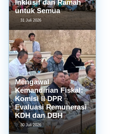
Inklusif dan Ramah
untuk Semua
31 Juli 2026
Mengawal
Kemandirian Fiskal:
Komisi II DPR
Evaluasi Remunerasi
KDH dan DBH
30 Juli 2026