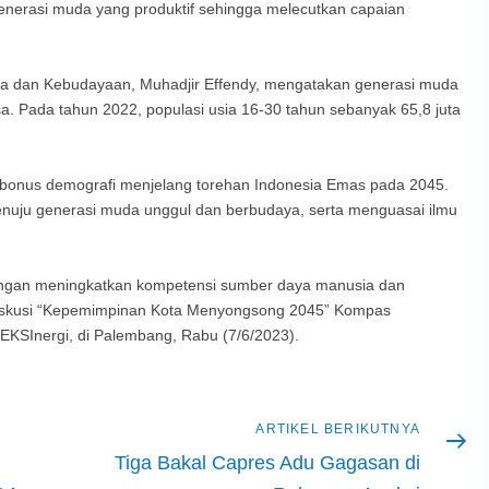
enerasi muda yang produktif sehingga melecutkan capaian
a dan Kebudayaan, Muhadjir Effendy, mengatakan generasi muda
. Pada tahun 2022, populasi usia 16-30 tahun sebanyak 65,8 juta
ai bonus demografi menjelang torehan Indonesia Emas pada 2045.
nuju generasi muda unggul dan berbudaya, serta menguasai ilmu
engan meningkatkan kompetensi sumber daya manusia dan
diskusi “Kepemimpinan Kota Menyongsong 2045” Kompas
EKSInergi, di Palembang, Rabu (7/6/2023).
Artikel
ARTIKEL BERIKUTNYA
berikutnya
Tiga Bakal Capres Adu Gagasan di