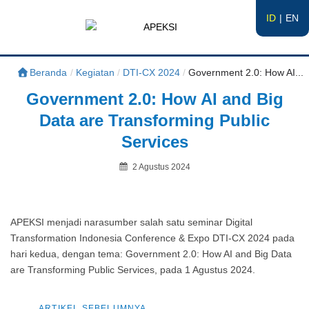
ID
EN
APEKSI
#APEKSInergi
Beranda
/
Kegiatan
/
DTI-CX 2024
/
Government 2.0: How AI...
Government 2.0: How AI and Big
Data are Transforming Public
Services
Posted
2 Agustus 2024
on
By
APEKSI menjadi narasumber salah satu seminar Digital
Transformation Indonesia Conference & Expo DTI-CX 2024 pada
hari kedua, dengan tema: Government 2.0: How AI and Big Data
are Transforming Public Services, pada 1 Agustus 2024.
Artikel
ARTIKEL SEBELUMNYA