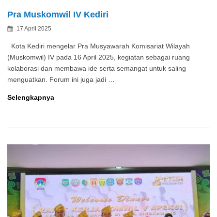
Pra Muskomwil IV Kediri
Posted
17 April 2025
By
on
Kota Kediri mengelar Pra Musyawarah Komisariat Wilayah
(Muskomwil) IV pada 16 April 2025, kegiatan sebagai ruang
kolaborasi dan membawa ide serta semangat untuk saling
menguatkan. Forum ini juga jadi …
Pra
Selengkapnya
Muskomwil
IV
Kediri