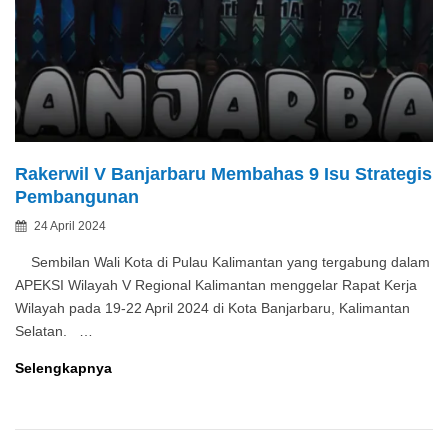
Rakerwil V Banjarbaru Membahas 9 Isu Strategis
Pembangunan
Posted
24 April 2024
By
on
Sembilan Wali Kota di Pulau Kalimantan yang tergabung dalam
APEKSI Wilayah V Regional Kalimantan menggelar Rapat Kerja
Wilayah pada 19-22 April 2024 di Kota Banjarbaru, Kalimantan
Selatan. …
Rakerwil
Selengkapnya
V
Banjarbaru
Membahas