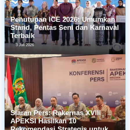
Penutupan ICE 2026: Umumkan
Stand, Pentas Seni dan Karnaval
Terbaik
3 Juli 2026
Siaran Pers: Rakernas XVIII
APEKSI Hasilkan 10
Rekomendasi Strategis untuk