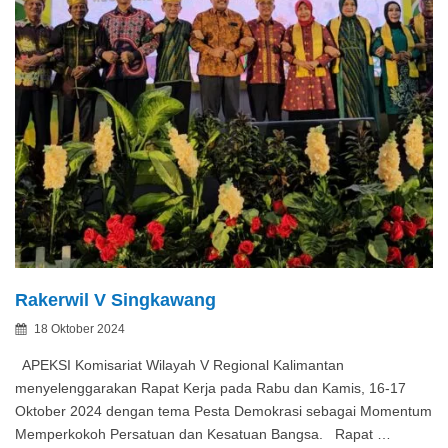
Rakerwil V Singkawang
Posted
18 Oktober 2024
By
on
APEKSI Komisariat Wilayah V Regional Kalimantan
menyelenggarakan Rapat Kerja pada Rabu dan Kamis, 16-17
Oktober 2024 dengan tema Pesta Demokrasi sebagai Momentum
Memperkokoh Persatuan dan Kesatuan Bangsa. Rapat …