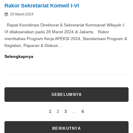
Rakor Sekretariat Komwil I-VI
Posted
29 Maret 2024
By
on
Rapat Koordinasi Direktorat & Sekretariat Komisariat Wilayah I-
VI dilaksanakan pada 28 Maret 2024 di Jakarta. Rakor
membahas Program Kerja APEKSI 2024, Standarisasi Program &
Kegiatan, Paparan & Diskusi …
Rakor
Selengkapnya
Sekretariat
Komwil
I-
VI
Paginasi
SEBELUMNYA
pos
Page
Page
Page
Page
1
2
3
…
6
BERIKUTNYA