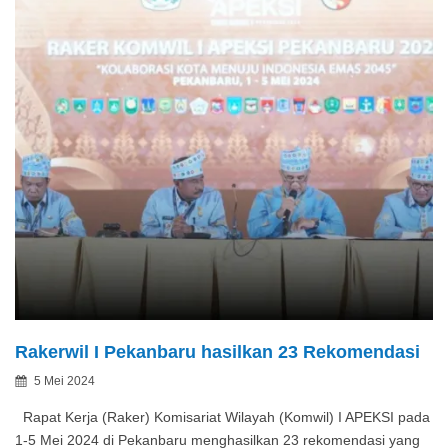
Rakerwil I Pekanbaru hasilkan 23 Rekomendasi
Posted
5 Mei 2024
By
on
Rapat Kerja (Raker) Komisariat Wilayah (Komwil) I APEKSI pada
1-5 Mei 2024 di Pekanbaru menghasilkan 23 rekomendasi yang