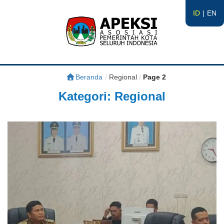
ID
EN
APEKSI
#APEKSInergi
Beranda
/
Regional
/
Page 2
Kategori:
Regional