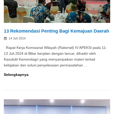
13 Rekomendasi Penting Bagi Kemajuan Daerah
Posted
14 Juli 2024
By
on
Rapat Kerja Komisariat Wilayah (Rakerwil) IV APEKSI pada 11-
13 Juli 2024 di Blitar berjalan dengan lancar, dihadiri oleh
Kasubdit Kemendagri yang menyampaikan materi terkait
kebijakan dan solusi penyelesaian permasalahan …
13
Selengkapnya
Rekomendasi
Penting
Bagi
Kemajuan
Daerah