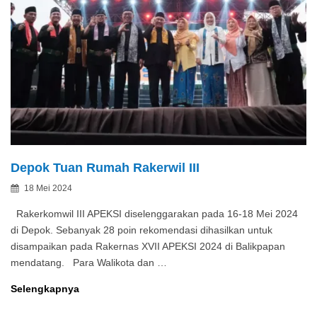
Depok Tuan Rumah Rakerwil III
Posted
18 Mei 2024
By
on
Rakerkomwil III APEKSI diselenggarakan pada 16-18 Mei 2024
di Depok. Sebanyak 28 poin rekomendasi dihasilkan untuk
disampaikan pada Rakernas XVII APEKSI 2024 di Balikpapan
mendatang. Para Walikota dan …
Depok
Selengkapnya
Tuan