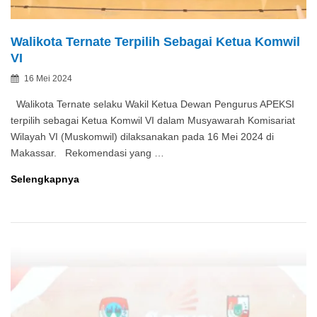
Walikota Ternate Terpilih Sebagai Ketua Komwil
VI
Posted
16 Mei 2024
By
on
Walikota Ternate selaku Wakil Ketua Dewan Pengurus APEKSI
terpilih sebagai Ketua Komwil VI dalam Musyawarah Komisariat
Wilayah VI (Muskomwil) dilaksanakan pada 16 Mei 2024 di
Makassar. Rekomendasi yang …
Walikota
Selengkapnya
Ternate
Terpilih
Sebagai
Ketua
Komwil
VI