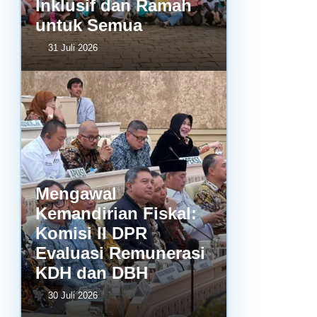
Inklusif dan Ramah
untuk Semua
31 Juli 2026
Mengawal
Kemandirian Fiskal:
Komisi II DPR
Evaluasi Remunerasi
KDH dan DBH
30 Juli 2026