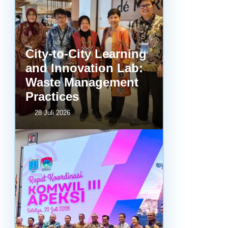
City-to-City Learning
and Innovation Lab:
Waste Management
Practices
28 Juli 2026