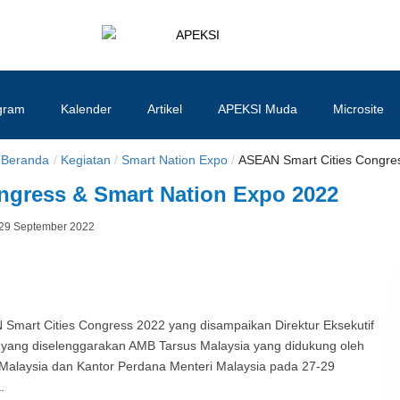
APEKSI
#APEKSInergi
gram
Kalender
Artikel
APEKSI Muda
Microsite
Beranda
/
Kegiatan
/
Smart Nation Expo
/
ASEAN Smart Cities Congres
ngress & Smart Nation Expo 2022
Posted
29 September 2022
By
on
Smart Cities Congress 2022 yang disampaikan Direktur Eksekutif
yang diselenggarakan AMB Tarsus Malaysia yang didukung oleh
alaysia dan Kantor Perdana Menteri Malaysia pada 27-29
.