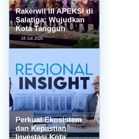
Rakerwil III APEKSI di
Salatiga: Wujudkan
Kota Tangguh
24 Juli 2026
Perkuat Ekosistem
dan Kepastian
Investasi Kota