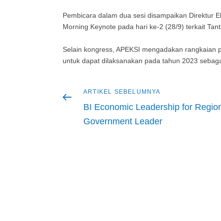
Pembicara dalam dua sesi disampaikan Direktur Ek
Morning Keynote pada hari ke-2 (28/9) terkait Tan
Selain kongress, APEKSI mengadakan rangkaian p
untuk dapat dilaksanakan pada tahun 2023 sebaga
Artikel
ARTIKEL SEBELUMNYA
Navigasi
sebelumnya
BI Economic Leadership for Regio
pos
Government Leader