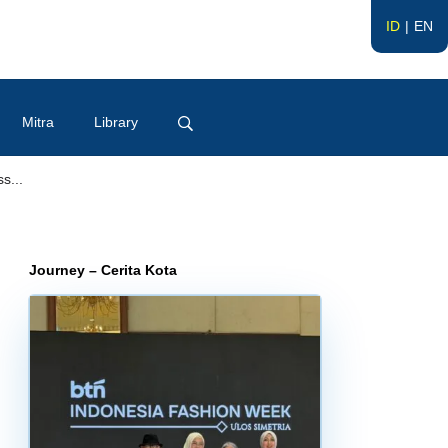
ID
EN
Mitra
Library
s...
Journey – Cerita Kota