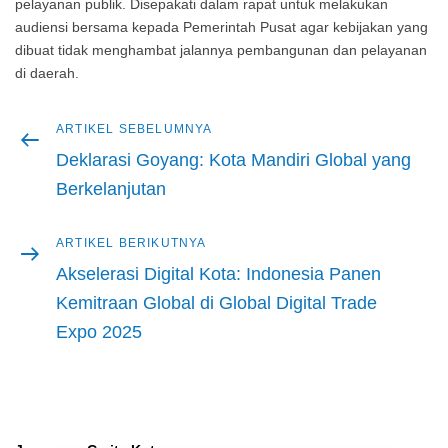
pelayanan publik. Disepakati dalam rapat untuk melakukan
audiensi bersama kepada Pemerintah Pusat agar kebijakan yang
dibuat tidak menghambat jalannya pembangunan dan pelayanan
di daerah.
Artikel
ARTIKEL SEBELUMNYA
Navigasi
sebelumnya
Deklarasi Goyang: Kota Mandiri Global yang
pos
Berkelanjutan
Artikel
ARTIKEL BERIKUTNYA
berikutnya
Akselerasi Digital Kota: Indonesia Panen
Kemitraan Global di Global Digital Trade
Expo 2025