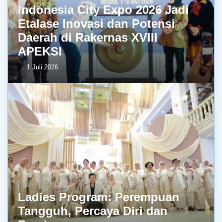
Indonesia City Expo 2026 Jadi
Etalase Inovasi dan Potensi
Daerah di Rakernas XVIII
APEKSI
1 Juli 2026
Ladies Program: Perempuan
Tangguh, Percaya Diri dan