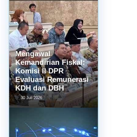
Mengawal
Kemandirian Fiskal:
Komisi II DPR
Evaluasi Remunerasi
KDH dan DBH
30 Juli 2026