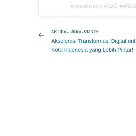
A post shared by APEKSI #APEKSI
Artikel
ARTIKEL SEBELUMNYA
Navigasi
sebelumnya
Akselerasi Transformasi Digital un
pos
Kota Indonesia yang Lebih Pintar!