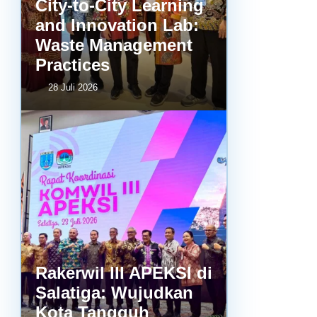
City-to-City Learning
and Innovation Lab:
Waste Management
Practices
28 Juli 2026
Rakerwil III APEKSI di
Salatiga: Wujudkan
Kota Tangguh