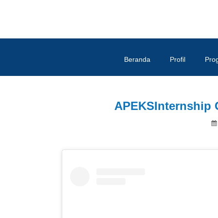
Beranda
Profil
Pro
APEKSInternship G