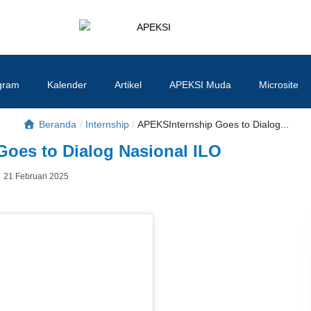
APEKSI
#APEKSInergi
gram
Kalender
Artikel
APEKSI Muda
Microsite
Beranda
/
Internship
/
APEKSInternship Goes to Dialog...
oes to Dialog Nasional ILO
Posted
21 Februari 2025
By
on