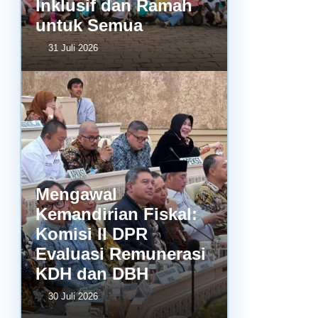
Inklusif dan Ramah
untuk Semua
31 Juli 2026
Mengawal
Kemandirian Fiskal:
Komisi II DPR
Evaluasi Remunerasi
KDH dan DBH
30 Juli 2026