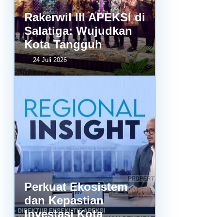
Rakerwil III APEKSI di
Salatiga: Wujudkan
Kota Tangguh
24 Juli 2026
Perkuat Ekosistem
dan Kepastian
Investasi Kota