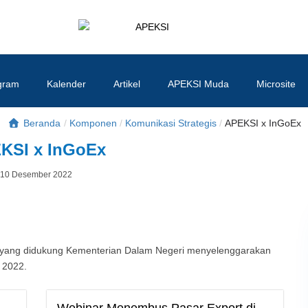
APEKSI
#APEKSInergi
gram
Kalender
Artikel
APEKSI Muda
Microsite
Beranda
/
Komponen
/
Komunikasi Strategis
/
APEKSI x InGoEx
KSI x InGoEx
Posted
10 Desember 2022
By
on
yang didukung Kementerian Dalam Negeri menyelenggarakan
 2022.
Webinar Menembus Pasar Export di