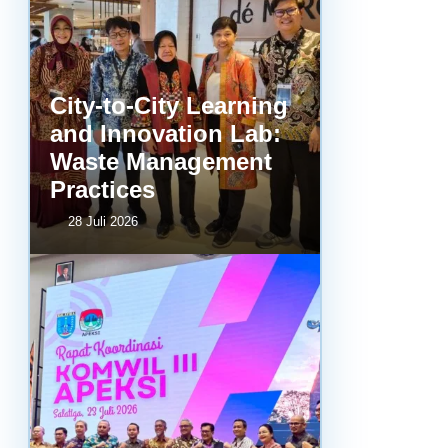
City-to-City Learning
and Innovation Lab:
Waste Management
Practices
28 Juli 2026