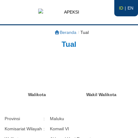
ID
EN
APEKSI
#APEKSInergi
Beranda
/
Tual
Tual
Walikota
Wakil Walikota
Provinsi
:
Maluku
Komisariat Wilayah
:
Komwil VI