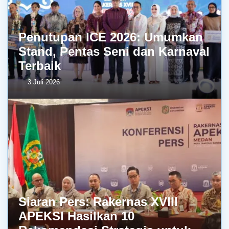
Penutupan ICE 2026: Umumkan
Stand, Pentas Seni dan Karnaval
Terbaik
3 Juli 2026
Siaran Pers: Rakernas XVIII
APEKSI Hasilkan 10