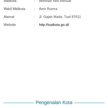
Walikota
:
Akhmad Yani Renuat
Wakil Walikota
:
Amir Rumra
Alamat
:
Jl. Gajah Mada, Tual 97611
Website
:
http://tualkota.go.id/
Pengenalan Kota