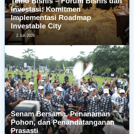
Temu Bisnis – Forum Bisnis dan
Investasi: Komitmen
Implementasi Roadmap
Investable City
2 Juli 2026
Senam Bersama, Penanaman
Pohon, dan Penandatanganan
Prasasti