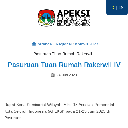
ID
EN
APEKSI
#APEKSInergi
Beranda
/
Regional
/
Komwil 2023
/
Pasuruan Tuan Rumah Rakerwil...
Pasuruan Tuan Rumah Rakerwil IV
Posted
24 Juni 2023
on
By
Rapat Kerja Komisariat Wilayah IV ke-18 Asosiasi Pemerintah
Kota Seluruh Indonesia (APEKSI) pada 21-23 Juni 2023 di
Pasuruan.