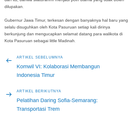
dilupakan.
Gubernur Jawa Timur, terkesan dengan banyaknya hal baru yang
selalu disuguhkan oleh Kota Pasuruan setiap kali dirinya
berkunjung dan mengucapkan selamat datang para walikota di
Kota Pasuruan sebagai little Madinah.
Artikel
ARTIKEL SEBELUMNYA
Navigasi
sebelumnya
Komwil VI: Kolaborasi Membangun
pos
Indonesia Timur
Artikel
ARTIKEL BERIKUTNYA
berikutnya
Pelatihan Daring Sofia-Semarang:
Transportasi Trem