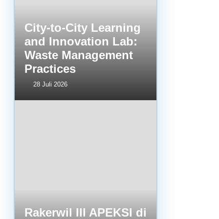
City-to-City Learning
and Innovation Lab:
Waste Management
Practices
28 Juli 2026
Rakerwil III APEKSI di