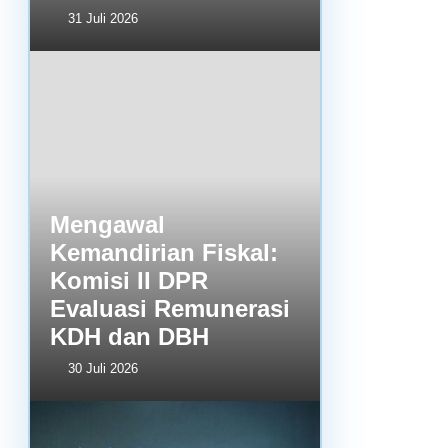
31 Juli 2026
Mengawal
Kemandirian Fiskal:
Komisi II DPR
Evaluasi Remunerasi
KDH dan DBH
30 Juli 2026