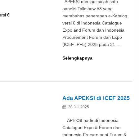
APEKSI menjadi salah satu
panelis Talkshow #3 yang
membahas penerapan e-Katalog
versi 6 di Indonesia Catalogue
Expo and Forum dan Indonesia
Procurement Forum dan Expo
(ICEF-IPFE) 2025 pada 31 …
Talkshow
Selengkapnya
ICEF:
Aspirasi
Kota
Untuk
e-
Ada APEKSI di ICEF 2025
Katalog
Posted
30 Juli 2025
versi
By
on
6
APEKSI hadir di Indonesia
Catalogue Expo & Forum dan
Indonesia Procurement Forum &