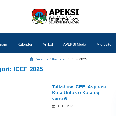
APEKSI
#APEKSInergi
gram
Kalender
Artikel
APEKSI Muda
Microsite
Beranda
/
Kegiatan
/
ICEF 2025
gori:
ICEF 2025
Talkshow ICEF: Aspirasi
Kota Untuk e-Katalog
versi 6
Posted
31 Juli 2025
By
on