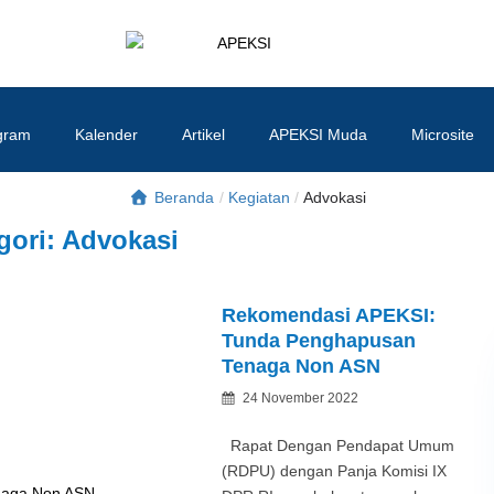
APEKSI
#APEKSInergi
gram
Kalender
Artikel
APEKSI Muda
Microsite
Beranda
/
Kegiatan
/
Advokasi
gori:
Advokasi
Rekomendasi APEKSI:
Tunda Penghapusan
Tenaga Non ASN
Posted
24 November 2022
By
on
Rapat Dengan Pendapat Umum
(RDPU) dengan Panja Komisi IX