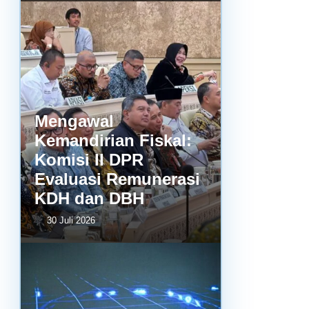
Mengawal
Kemandirian Fiskal:
Komisi II DPR
Evaluasi Remunerasi
KDH dan DBH
30 Juli 2026