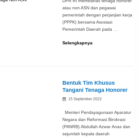
DPR RI membahas tenaga honorer
atau non ASN dan pegawai
pemerintah dengan perjanjian kerja
(PPPK) bersama Asosiasi
Pemerintah Daerah pada …
Rekomendasi
Selengkapnya
APEKSI:
Tunda
Penghapusan
Tenaga
Non
Bentuk Tim Khusus
ASN
Tangani Tenaga Honorer
Posted
15 September 2022
By
on
Menteri Pendayagunaan Aparatur
Negara dan Reformasi Birokrasi
(PANRB) Abdullah Azwar Anas dan
sejumlah kepala daerah