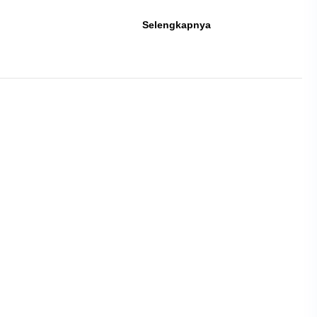
RDPU
Selengkapnya
UU
HKPD
dengan
Banggar
DPR
RI