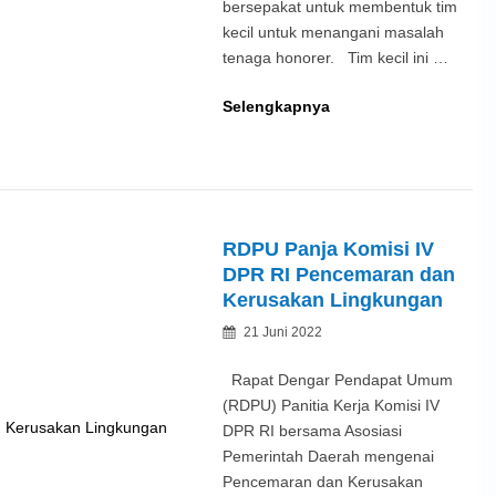
bersepakat untuk membentuk tim
kecil untuk menangani masalah
tenaga honorer. Tim kecil ini …
Bentuk
Selengkapnya
Tim
Khusus
Tangani
Tenaga
Honorer
RDPU Panja Komisi IV
DPR RI Pencemaran dan
Kerusakan Lingkungan
Posted
21 Juni 2022
By
on
Rapat Dengar Pendapat Umum
(RDPU) Panitia Kerja Komisi IV
DPR RI bersama Asosiasi
Pemerintah Daerah mengenai
Pencemaran dan Kerusakan