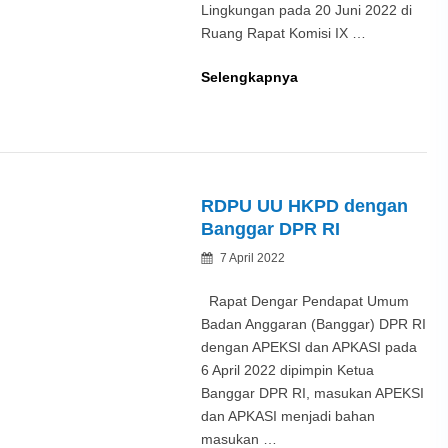
Lingkungan pada 20 Juni 2022 di
Ruang Rapat Komisi IX …
RDPU
Selengkapnya
Panja
Komisi
IV
DPR
RI
RDPU UU HKPD dengan
Pencemaran
Banggar DPR RI
dan
Posted
7 April 2022
Kerusakan
By
on
Lingkungan
Rapat Dengar Pendapat Umum
Badan Anggaran (Banggar) DPR RI
dengan APEKSI dan APKASI pada
6 April 2022 dipimpin Ketua
Banggar DPR RI, masukan APEKSI
dan APKASI menjadi bahan
masukan …