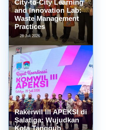
City-to-City Learning
and Innovation Lab:
Waste Management
Practices
28 Juli 2026
Rakerwil III APEKSI di
Salatiga: Wujudkan
Kota Tangguh