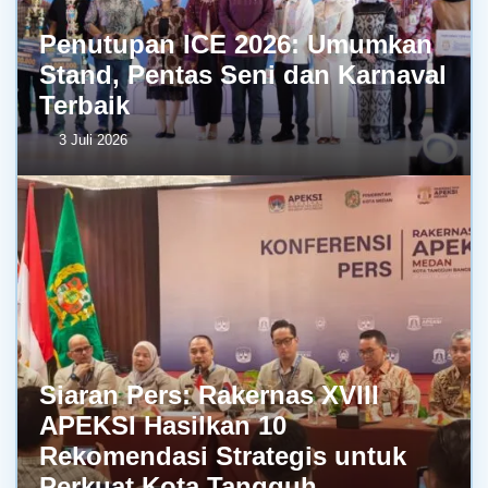
Penutupan ICE 2026: Umumkan
Stand, Pentas Seni dan Karnaval
Terbaik
3 Juli 2026
Siaran Pers: Rakernas XVIII
APEKSI Hasilkan 10
Rekomendasi Strategis untuk
Perkuat Kota Tangguh