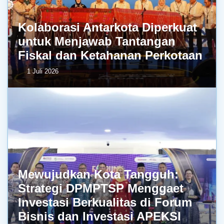
Kolaborasi Antarkota Diperkuat
untuk Menjawab Tantangan
Fiskal dan Ketahanan Perkotaan
1 Juli 2026
Mewujudkan Kota Tangguh:
Strategi DPMPTSP Menggaet
Investasi Berkualitas di Forum
Bisnis dan Investasi APEKSI