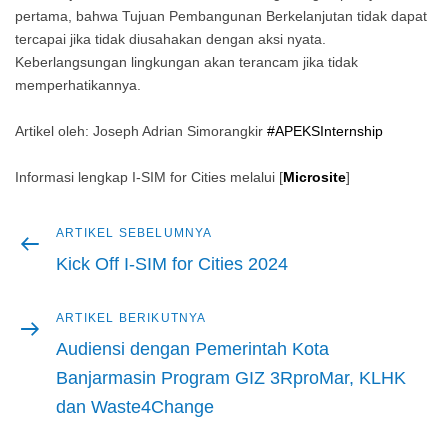
pertama, bahwa Tujuan Pembangunan Berkelanjutan tidak dapat
tercapai jika tidak diusahakan dengan aksi nyata.
Keberlangsungan lingkungan akan terancam jika tidak
memperhatikannya.
Artikel oleh: Joseph Adrian Simorangkir
#APEKSInternship
Informasi lengkap I-SIM for Cities melalui [
Microsite
]
Artikel
ARTIKEL SEBELUMNYA
Navigasi
sebelumnya
Kick Off I-SIM for Cities 2024
pos
Artikel
ARTIKEL BERIKUTNYA
berikutnya
Audiensi dengan Pemerintah Kota
Banjarmasin Program GIZ 3RproMar, KLHK
dan Waste4Change