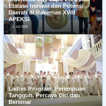
Etalase Inovasi dan Potensi
Daerah di Rakernas XVIII
APEKSI
1 Juli 2026
Ladies Program: Perempuan
Tangguh, Percaya Diri dan
Bersinar