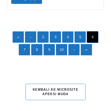
«
‹
2
3
4
5
6
7
8
9
10
›
»
KEMBALI KE MICROSITE
APEKSI MUDA