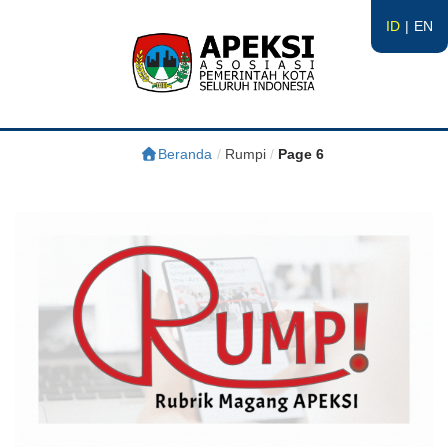
ID
EN
APEKSI
#APEKSInergi
Beranda
/
Rumpi
/
Page 6