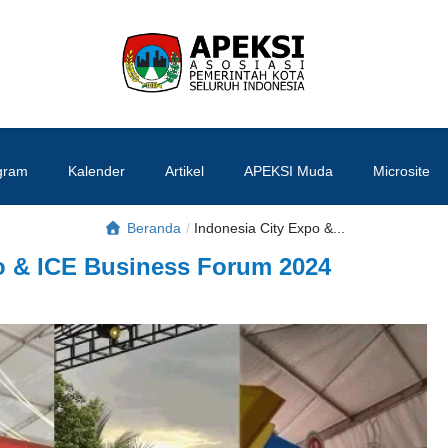
APEKSI
#APEKSInergi
gram
Kalender
Artikel
APEKSI Muda
Microsite
Beranda
/
Indonesia City Expo &...
o & ICE Business Forum 2024