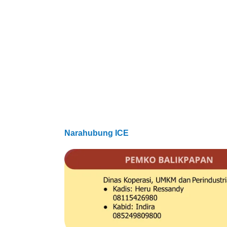
premium bootstrap themes
Narahubung ICE