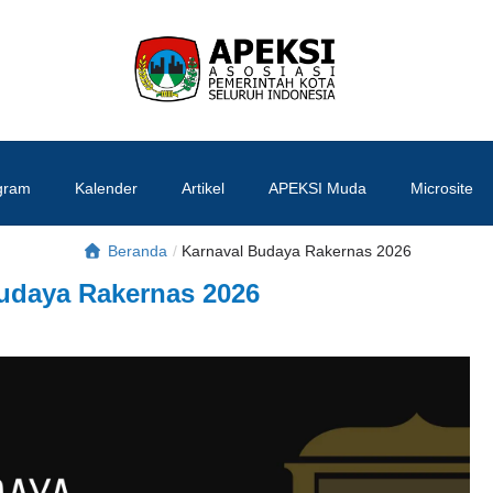
APEKSI
#APEKSInergi
gram
Kalender
Artikel
APEKSI Muda
Microsite
Beranda
/
Karnaval Budaya Rakernas 2026
udaya Rakernas 2026