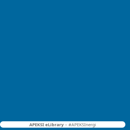
APEKSI eLibrary
– #APEKSInergi